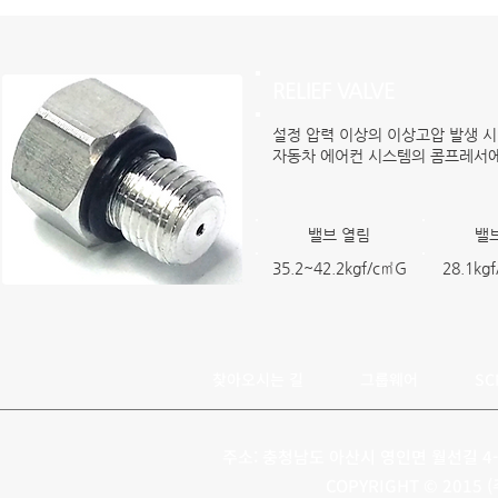
RELIEF VALVE
설정 압력 이상의 이상고압 발생 시
​자동차 에어컨 시스템의 콤프레서에
밸브 열림
밸
35.2~42.2kgf/c㎡G
28.1kg
찾아오시는 길
그룹웨어
SC
주소: 충청남도 아산시 영인면 월선길 4-16 
COPYRIGHT © 2015 