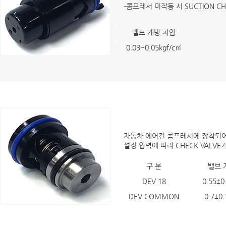
-콤프레서 미작동 시 SUCTION C
밸브 개방 차압
0.03~0.05kgf/c㎡
CHECK VALVE
자동차 에어컨 콤프레서에 장착되어
설정 압력에 따라 CHECK VALV
구 분
밸브 
DEV 18
0.55±0
DEV COMMON
0.7±0.