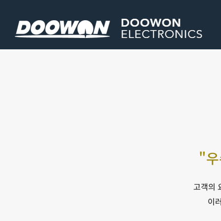
"우
고객의 
이러